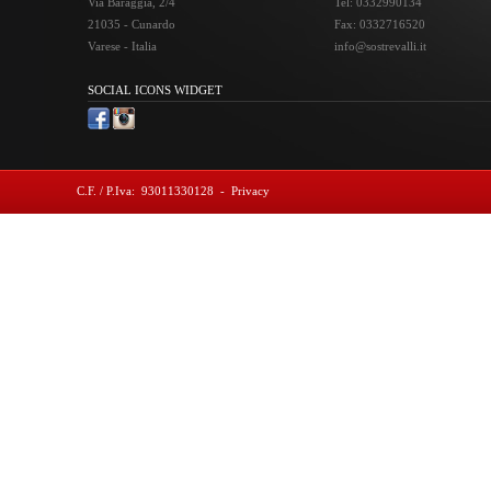
Via Baraggia, 2/4
Tel: 0332990134
21035 - Cunardo
Fax: 0332716520
Varese - Italia
info@sostrevalli.it
SOCIAL ICONS WIDGET
C.F. / P.Iva: 93011330128
-
Privacy