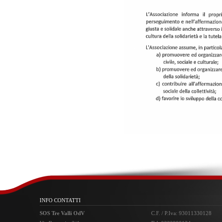
INFO CONTATTI
SOS Tre Valli OdV
C.F. / P.Iva: 93011330128